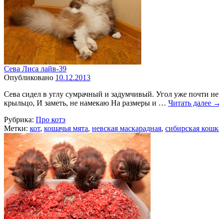
Сева Лиса лайв-39
Опубликовано
10.12.2013
Сева сидел в углу сумрачный и задумчивый. Угол уже почти не
крыльцо, И заметь, не намекаю На размеры и …
Читать далее
Рубрика:
Про котэ
Метки:
кот
,
кошачья мята
,
невская маскарадная
,
сибирская кошк