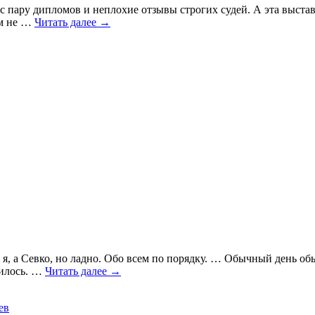
с пару дипломов и неплохие отзывы строгих судей. А эта выстав
ем не …
Читать далее
→
, а Севко, но ладно. Обо всем по порядку. … Обычный день обы
вилось. …
Читать далее
→
ев