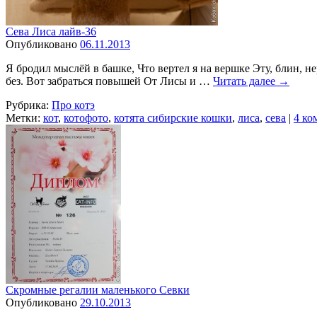
Сева Лиса лайв-36
Опубликовано
06.11.2013
Я бродил мыслёй в башке, Что вертел я на вершке Эту, блин, 
без. Вот забраться повышей От Лисы и …
Читать далее
→
Рубрика:
Про котэ
Метки:
кот
,
котофото
,
котята сибирские кошки
,
лиса
,
сева
|
4 ко
Скромные регалии маленького Севки
Опубликовано
29.10.2013