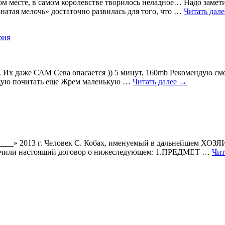
м месте, в самом королевстве творилось неладное… Надо заметит
натая мелочь» достаточно развилась для того, что …
Читать дал
рия
 Их даже САМ Сева опасается )) 5 минут, 160mb Рекомендую смо
ндую почитать еще Жрем маленькую …
Читать далее
→
__» 2013 г. Человек С. Кобах, именуемый в дальнейшем ХОЗЯ
лючили настоящий договор о нижеследующем: 1.ПРЕДМЕТ …
Чит