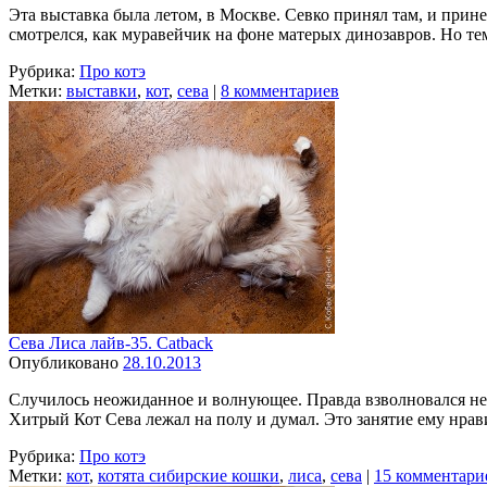
Эта выставка была летом, в Москве. Севко принял там, и прине
смотрелся, как муравейчик на фоне матерых динозавров. Но т
Рубрика:
Про котэ
Метки:
выставки
,
кот
,
сева
|
8 комментариев
Сева Лиса лайв-35. Catback
Опубликовано
28.10.2013
Случилось неожиданное и волнующее. Правда взволновался не я
Хитрый Кот Сева лежал на полу и думал. Это занятие ему нра
Рубрика:
Про котэ
Метки:
кот
,
котята сибирские кошки
,
лиса
,
сева
|
15 комментари