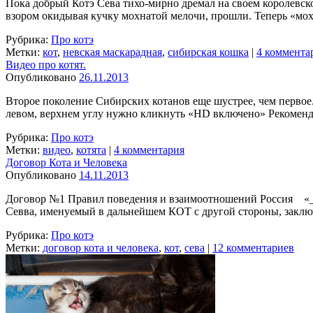
Пока добрый Котэ Сева тихо-мирно дремал на своем королевско
взором окидывая кучку мохнатой мелочи, прошли. Теперь «мох
Рубрика:
Про котэ
Метки:
кот
,
невская маскарадная
,
сибирская кошка
|
4 коммента
Видео про котят.
Опубликовано
26.11.2013
Второе поколение Сибирских котанов еще шустрее, чем первое.
левом, верхнем углу нужно кликнуть «HD включено» Рекоме
Рубрика:
Про котэ
Метки:
видео
,
котята
|
4 комментария
Договор Кота и Человека
Опубликовано
14.11.2013
Договор №1 Правил поведения и взаимоотношений Россия «__
Севва, именуемый в дальнейшем КОТ с другой стороны, зак
Рубрика:
Про котэ
Метки:
договор кота и человека
,
кот
,
сева
|
12 комментариев