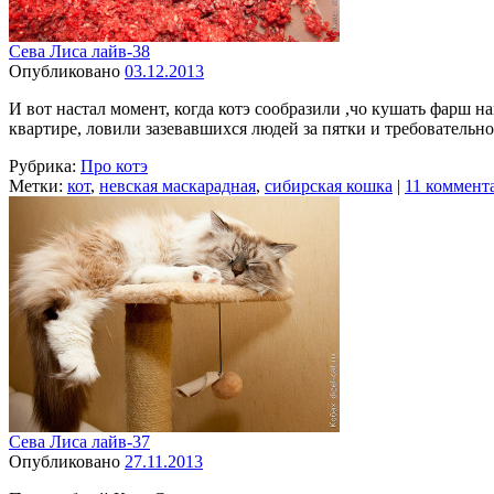
Сева Лиса лайв-38
Опубликовано
03.12.2013
И вот настал момент, когда котэ сообразили ,чо кушать фарш 
квартире, ловили зазевавшихся людей за пятки и требовательн
Рубрика:
Про котэ
Метки:
кот
,
невская маскарадная
,
сибирская кошка
|
11 коммент
Сева Лиса лайв-37
Опубликовано
27.11.2013