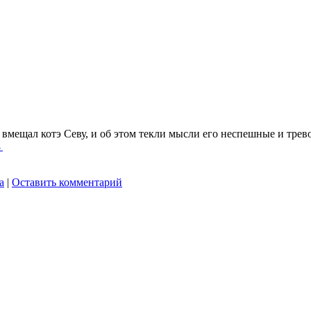
 вмещал котэ Севу, и об этом текли мысли его неспешные и тре
→
а
|
Оставить комментарий