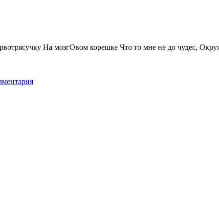
нервотрясучку На мозгОвом корешке Что то мне не до чудес, Окру
мментария