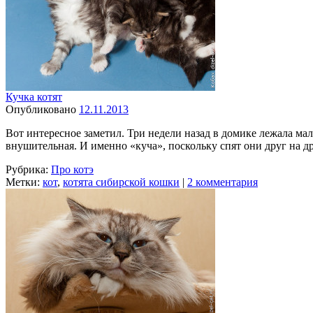
Кучка котят
Опубликовано
12.11.2013
Вот интересное заметил. Три недели назад в домике лежала мал
внушительная. И именно «куча», поскольку спят они друг на д
Рубрика:
Про котэ
Метки:
кот
,
котята сибирской кошки
|
2 комментария