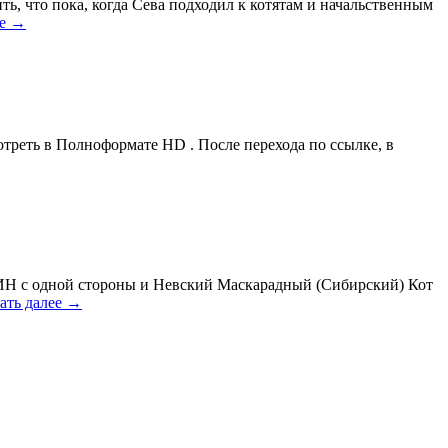
ь, что пока, когда Сева подходил к котятам и начальственным
ее
→
треть в Полноформате HD . После перехода по ссылке, в
ИН с одной стороны и Невский Маскарадный (Сибирский) Кот
ать далее
→