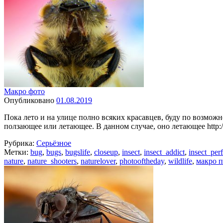
Макро фото
Опубликовано
01.08.2019
Пока лето и на улице полно всяких красавцев, буду по возможн
ползающее или летающее. В данном случае, оно летающее http://d
Рубрика:
Серьёзное
Метки:
bug
,
bugs
,
bugslife
,
closeup
,
insect
,
insect_addict
,
insect_per
nature
,
nature_shooters
,
naturelover
,
photooftheday
,
wildlife
,
макро 