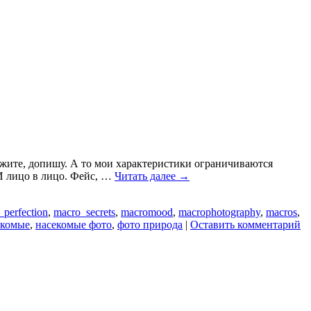
кажите, допишу. А то мои характеристики ограничиваются
g И лицо в лицо. Фейс, …
Читать далее
→
_perfection
,
macro_secrets
,
macromood
,
macrophotography
,
macros
,
екомые
,
насекомые фото
,
фото природа
|
Оставить комментарий