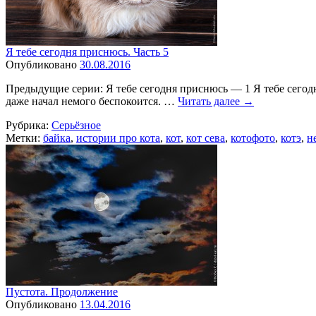
Я тебе сегодня приснюсь. Часть 5
Опубликовано
30.08.2016
Предыдущие серии: Я тебе сегодня приснюсь — 1 Я тебе сегод
даже начал немого беспокоится. …
Читать далее
→
Рубрика:
Серьёзное
Метки:
байка
,
истории про кота
,
кот
,
кот сева
,
котофото
,
котэ
,
н
Пустота. Продолжение
Опубликовано
13.04.2016