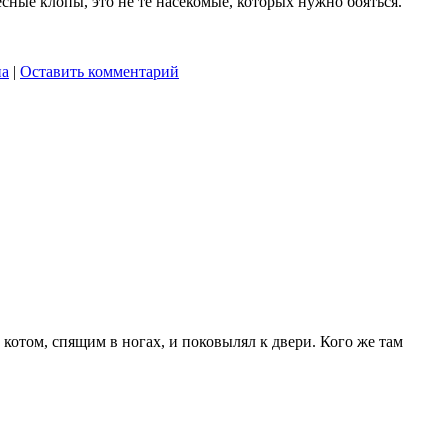
сные клопы, это не те насекомые, которых нужно бояться.
па
|
Оставить комментарий
 котом, спящим в ногах, и поковылял к двери. Кого же там