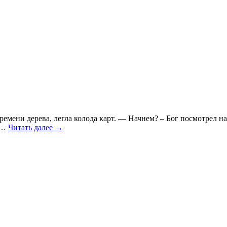
т времени дерева, легла колода карт. — Начнем? – Бог посмотр
— …
Читать далее
→