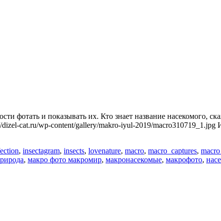
ости фотать и показывать их. Кто знает название насекомого, с
izel-cat.ru/wp-content/gallery/makro-iyul-2019/macro310719_1.jp
fection
,
insectagram
,
insects
,
lovenature
,
macro
,
macro_captures
,
macro
природа
,
макро фото макромир
,
макронасекомые
,
макрофото
,
нас