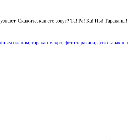
у узнают, Скажите, как его зовут? Та! Ра! Ка! Ны! Тараканы!
упным планом
,
таракан макро
,
фото таракана
,
фото таракана