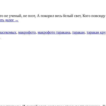
то не ученый, не поэт, А покорил весь белый свет, Кого повсюд
ать далее
→
насекомых
,
макрофото
,
макрофото таракана
,
таракан
,
таракан кр
й