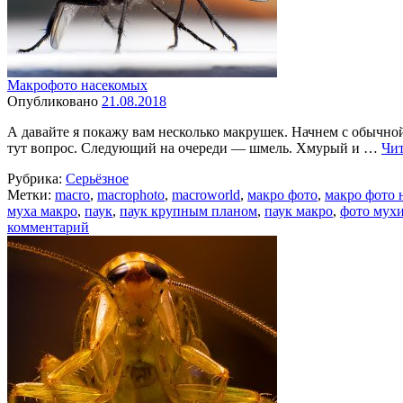
Макрофото насекомых
Опубликовано
21.08.2018
А давайте я покажу вам несколько макрушек. Начнем с обычной 
тут вопрос. Следующий на очереди — шмель. Хмурый и …
Чит
Рубрика:
Серьёзное
Метки:
macro
,
macrophoto
,
macroworld
,
макро фото
,
макро фото 
муха макро
,
паук
,
паук крупным планом
,
паук макро
,
фото мух
комментарий