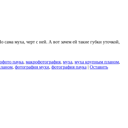
сама муха, черт с ней. А вот зачем ей такие губки уточкой,
офото паука
,
макрофотография
,
муха
,
муха крупным планом
,
планом
,
фотография мухи
,
фотография паука
|
Оставить