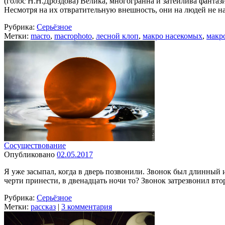
(голос Н.Н.Дроздова) Велика, многогранна и затейлива фантаз
Несмотря на их отвратительную внешность, они на людей не на
Рубрика:
Серьёзное
Метки:
macro
,
macrophoto
,
лесной клоп
,
макро насекомых
,
макр
Сосуществование
Опубликовано
02.05.2017
Я уже засыпал, когда в дверь позвонили. Звонок был длинный и
черти принести, в двенадцать ночи то? Звонок затрезвонил в
Рубрика:
Серьёзное
Метки:
рассказ
|
3 комментария