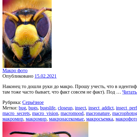
Макро фото
Опубликовано
15.02.2021
Наконец то дошли руки до макро. Прошу учесть, что в идентиф
там тоже часто бывает, что факт совсем не факт). Под …
Читать
Рубрика:
Серьёзное
Метки:
bug
,
bugs
,
bugslife
,
closeup
,
insect
,
insect_addict
,
insect_per
macro_secrets
,
macro_vision
,
macromood
,
macronature
,
macrophoto
макромир
,
макромир
,
макронасекомые
,
макросъемка
,
макрофот