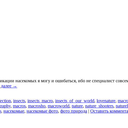
икации насекомых я могу и ошибаться, ибо не специалист совсем
 далее
→
fection
,
insects
,
insects_macro
,
insects_of_our_world
,
lovenature
,
macr
graphy
,
macros
,
macrosho
,
macroworld
,
nature
,
nature_shooters
,
nature
о
,
насекомые
,
насекомые фото
,
фото природа
|
Оставить коммент