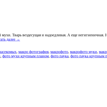
мухи. Тварь вездесущая и надоедливая. А еще негигиеничная. Но 
ать далее
→
насекомых
,
макро фотография
,
макрофото
,
макрофото муки
,
макр
и
,
фото мухи крупным планом
,
фото паука
,
фото паука крупным 