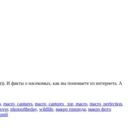
)). И факты о насекомых, как вы понимаете из интернета. А
o
,
macro_captures
,
macro_captures_ top_macro
,
macro_perfection
,
lover
,
photooftheday
,
wildlife
,
макро природа
,
макро фото
арий