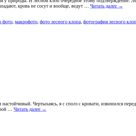
ия у природы. И лесной клоп очередное этому подтверждение. Ле
падают, кровь не сосут и вообще, ведут …
Читать далее
→
о фото
,
макрофото
,
фото лесного клопа
,
фотография лесного кло
 настойчивый. Чертыхаясь, я с сполз с кровати, извинился перед
торой …
Читать далее
→