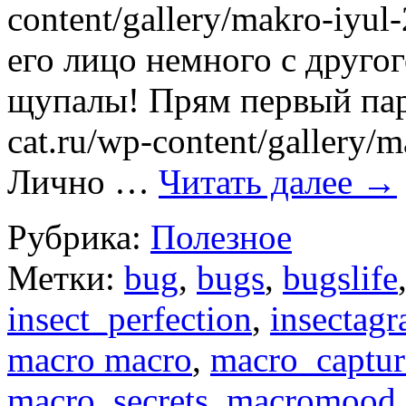
content/gallery/makro-iyul
его лицо немного с другог
щупалы! Прям первый парен
cat.ru/wp-content/gallery/
Лично …
Читать далее
→
Рубрика:
Полезное
Метки:
bug
,
bugs
,
bugslife
insect_perfection
,
insectag
macro macro
,
macro_captur
macro_secrets
,
macromood