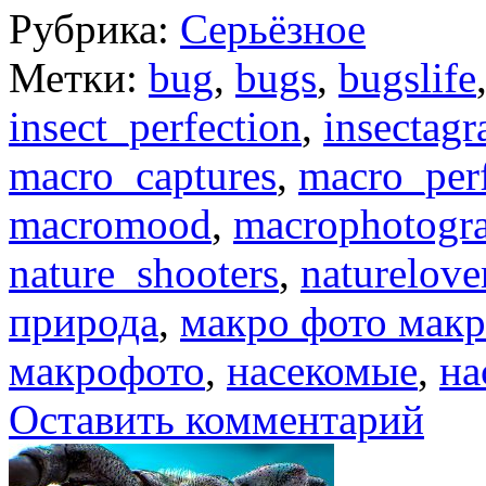
Рубрика:
Серьёзное
Метки:
bug
,
bugs
,
bugslife
insect_perfection
,
insectag
macro_captures
,
macro_perf
macromood
,
macrophotogr
nature_shooters
,
naturelove
природа
,
макро фото мак
макрофото
,
насекомые
,
на
Оставить комментарий