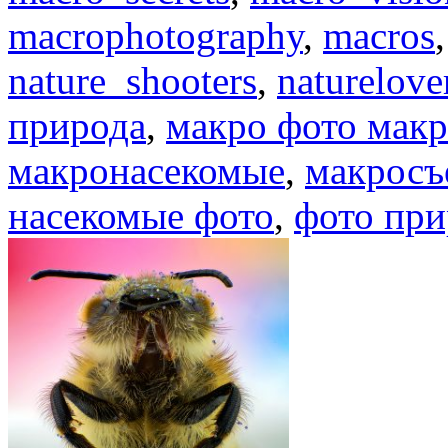
macrophotography
,
macros
nature_shooters
,
naturelove
природа
,
макро фото мак
макронасекомые
,
макросъ
насекомые фото
,
фото при