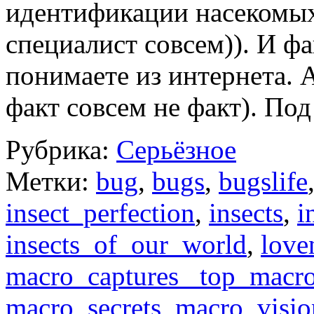
идентификации насекомых 
специалист совсем)). И ф
понимаете из интернета. А
факт совсем не факт). По
Рубрика:
Серьёзное
Метки:
bug
,
bugs
,
bugslife
insect_perfection
,
insects
,
i
insects_of_our_world
,
love
macro_captures_ top_macr
macro_secrets
,
macro_visio