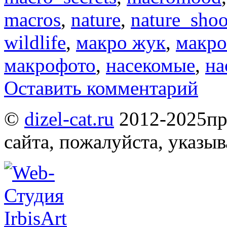
macros
,
nature
,
nature_shoo
wildlife
,
макро жук
,
макр
макрофото
,
насекомые
,
на
Оставить комментарий
©
dizel-cat.ru
2012-2025
пр
сайта, пожалуйста, указы