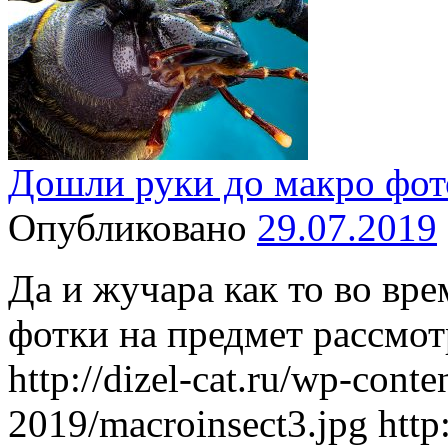
Дошли руки до макро фот
Опубликовано
29.07.2019
Да и жучара как то во вр
фотки на предмет рассмот
http://dizel-cat.ru/wp-conte
2019/macroinsect3.jpg http: