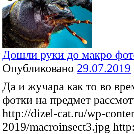
Дошли руки до макро фот
Опубликовано
29.07.2019
Да и жучара как то во вр
фотки на предмет рассмот
http://dizel-cat.ru/wp-conte
2019/macroinsect3.jpg http: