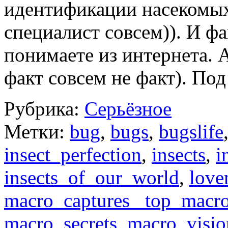
идентификации насекомых 
специалист совсем)). И ф
понимаете из интернета. А
факт совсем не факт). По
Рубрика:
Серьёзное
Метки:
bug
,
bugs
,
bugslife
insect_perfection
,
insects
,
i
insects_of_our_world
,
love
macro_captures_ top_macr
macro_secrets
,
macro_visio