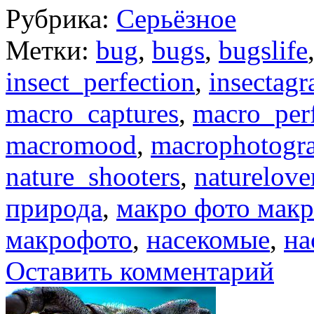
Рубрика:
Серьёзное
Метки:
bug
,
bugs
,
bugslife
insect_perfection
,
insectag
macro_captures
,
macro_perf
macromood
,
macrophotogr
nature_shooters
,
naturelove
природа
,
макро фото мак
макрофото
,
насекомые
,
на
Оставить комментарий