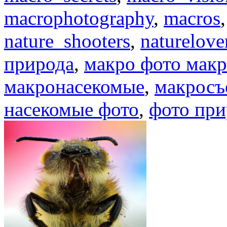
macrophotography
,
macros
nature_shooters
,
naturelove
природа
,
макро фото мак
макронасекомые
,
макросъ
насекомые фото
,
фото при