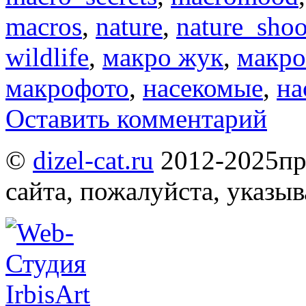
macros
,
nature
,
nature_shoo
wildlife
,
макро жук
,
макр
макрофото
,
насекомые
,
на
Оставить комментарий
©
dizel-cat.ru
2012-2025
пр
сайта, пожалуйста, указы