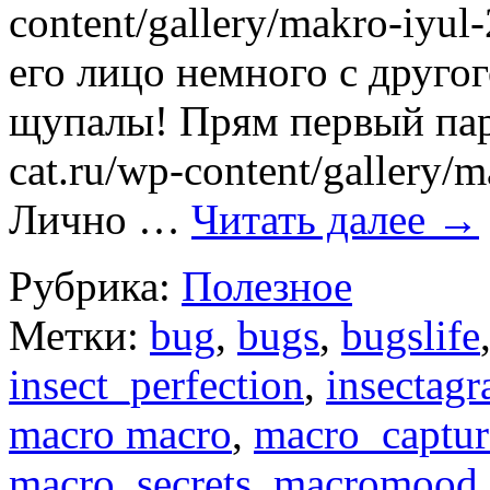
content/gallery/makro-iyul
его лицо немного с другог
щупалы! Прям первый парен
cat.ru/wp-content/gallery/
Лично …
Читать далее
→
Рубрика:
Полезное
Метки:
bug
,
bugs
,
bugslife
insect_perfection
,
insectag
macro macro
,
macro_captur
macro_secrets
,
macromood