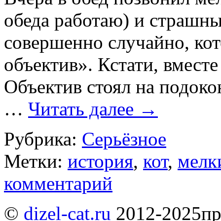
обеда работаю) и страшн
совершенно случайно, кот
объектив». Кстати, вмест
Объектив стоял на подокон
…
Читать далее
→
Рубрика:
Серьёзное
Метки:
история
,
кот
,
мелк
комментарий
©
dizel-cat.ru
2012-2025
пр