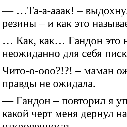
— …Та-а-ааак! – выдохну
резины – и как это называ
… Как, как… Гандон это н
неожиданно для себя писк
Чито-о-ооо?!?! – маман о
правды не ожидала.
— Гандон – повторил я у
какой черт меня дернул 
откровенность.