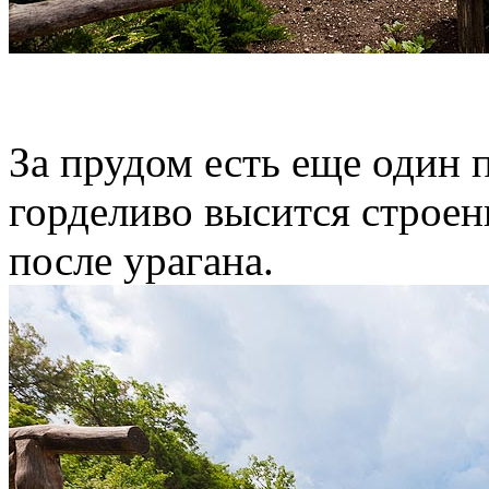
За прудом есть еще один п
горделиво высится строе
после урагана.