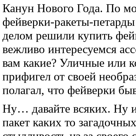
Канун Нового Года. По мо
фейверки-ракеты-петард
делом решили купить фейв
вежливо интересуемся ас
вам какие? Уличные или 
прифигел от своей необраз
полагал, что фейверки бы
Ну… давайте всяких. Ну 
пакет каких то загадочны
стыдливость из за своего