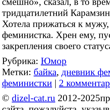
смешно», сказал, в то вр
тридцатилетний Карамзин.
Хотела прижаться к мужу,
феминистка. Хрен ему, пу
закрепления своего стат
Рубрика:
Юмор
Метки:
байка
,
дневник фе
феминистки
|
2 коммента
©
dizel-cat.ru
2012-2025
пр
сайта, пожалуйста, указы