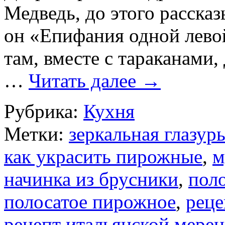
Медведь, до этого расска
он «Епифания одной левой
там, вместе с тараканами
…
Читать далее
→
Рубрика:
Кухня
Метки:
зеркальная глазур
как украсить пирожные
,
м
начинка из брусники
,
пол
полосатое пирожное
,
реце
рецепт итальянской мерен