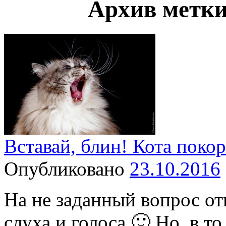
Архив метк
Вставай, блин! Кота поко
Опубликовано
23.10.2016
На не заданный вопрос от
слуха и голоса 🙂 Но, в т