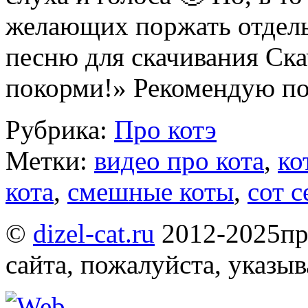
желающих поржать отдель
песню для скачивания Ска
покорми!» Рекомендую п
Рубрика:
Про котэ
Метки:
видео про кота
,
ко
кота
,
смешные коты
,
сот с
©
dizel-cat.ru
2012-2025
пр
сайта, пожалуйста, указы