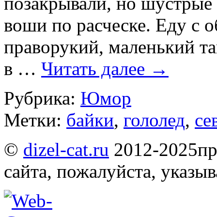
позакрывали, но шустрые
воши по расческе. Еду с о
праворукий, маленький так
в …
Читать далее
→
Рубрика:
Юмор
Метки:
байки
,
гололед
,
се
©
dizel-cat.ru
2012-2025
пр
сайта, пожалуйста, указы