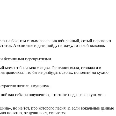
рнулся на бок, тем самым совершив юбилейный, сотый переворот
стится. А если еще и дети пойдут в маму, то такой выводок
очи бетонными перекрытиями.
й момент была моя соседка. Рептилия выла, стонала и в
на цыпочках, что бы не разбудить своих, поползти на кухню.
бо страстно желала «мущину».
я поймал себя на ощущениях, что тоже подрагиваю ушами в
щина», но не тот, про которого песня. И если вокальные данные
о понятно, от души воет, старается.