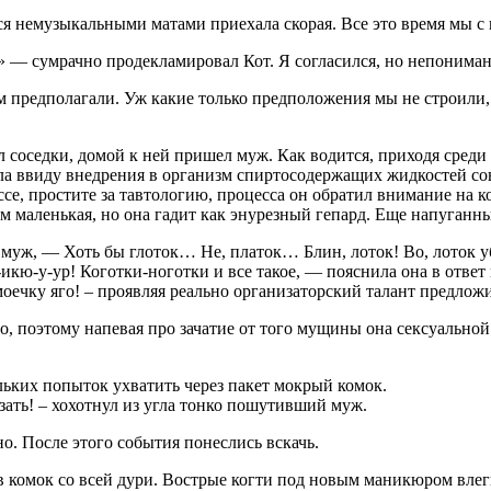
 немузыкальными матами приехала скорая. Все это время мы с к
 — сумрачно продекламировал Кот. Я согласился, но непониман
ом предполагали. Уж какие только предположения мы не строили,
л соседки, домой к ней пришел муж. Как водится, приходя среди
ла ввиду внедрения в организм спиртосодержащих жидкостей сов
ессе, простите за тавтологию, процесса он обратил внимание на
там маленькая, но она гадит как энурезный гепард. Еще напуганн
муж, — Хоть бы глоток… Не, платок… Блин, лоток! Во, лоток уб
икю-у-ур! Коготки-ноготки и все такое, — пояснила она в отве
оечку яго! – проявляя реально организаторский талант предложи
о, поэтому напевая про зачатие от того мущины она сексуальной
льких попыток ухватить через пакет мокрый комок.
зать! – хохотнул из угла тонко пошутивший муж.
о. После этого события понеслись вскачь.
в комок со всей дури. Вострые когти под новым маникюром влег