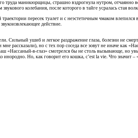
вого труда маникюрщицы, страшно вздрогнула нутром, отчаянно в
м звукового колебания, после которого в тайге усралась стая волк
й траектории пересек туалет и с неэстетичным чмаком влепился
о звукоизвлекающее действие.
ели. Сильный ушиб и легкое раздражение глаза, болезни не смерт
 мне рассказали), но с тех пор соседа все зовут не иначе как «Н
 наш «Нассаный-в-глаз» смотрелся бы не столь вызывающе, но 
нородно. Но, как говорит его кошка, c’est la vie. Что значит –