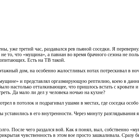
стены, уже третий час, раздавался рев пьяной соседки. Я переве
 не то, что «мущина», а павиан во время брачного сезона не поль
опитающих. Есть на ТВ такой.
гоэтажный дом, на особенно жалостливых нотах потрескивал в н
 «мущине» и представлял оргазмирующую рептилию, коею в данны
ыло настолько отталкивающее, что пришлось встать с кровати и 
реть. Да мало ли дел у человека ночью на кухне?
смотрел в потолок и подрагивал ушами в местах, где соседка осо
ы уставились в его внутренности. Через минуту разглядывания 
олго. После чего раздался вой. Как я понял, выл, собственно «му
рытая чувственность в этом вое просто зашкаливала. Сразу был