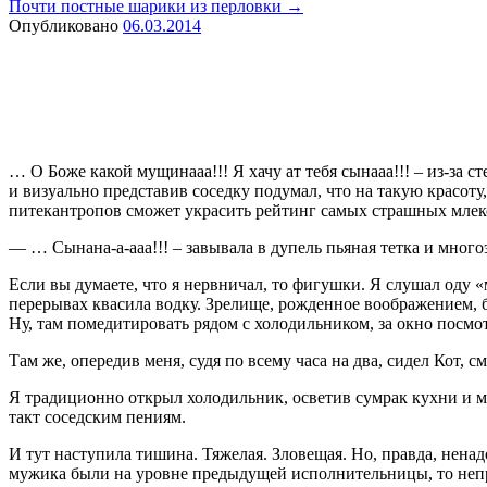
Почти постные шарики из перловки
→
Опубликовано
06.03.2014
… О Боже какой мущинааа!!! Я хачу ат тебя сынааа!!! – из-за 
и визуально представив соседку подумал, что на такую красоту,
питекантропов сможет украсить рейтинг самых страшных млек
— … Сынана-а-ааа!!! – завывала в дупель пьяная тетка и мно
Если вы думаете, что я нервничал, то фигушки. Я слушал оду
перерывах квасила водку. Зрелище, рожденное воображением, б
Ну, там помедитировать рядом с холодильником, за окно посмот
Там же, опередив меня, судя по всему часа на два, сидел Кот, 
Я традиционно открыл холодильник, осветив сумрак кухни и м
такт соседским пениям.
И тут наступила тишина. Тяжелая. Зловещая. Но, правда, ненад
мужика были на уровне предыдущей исполнительницы, то неприк