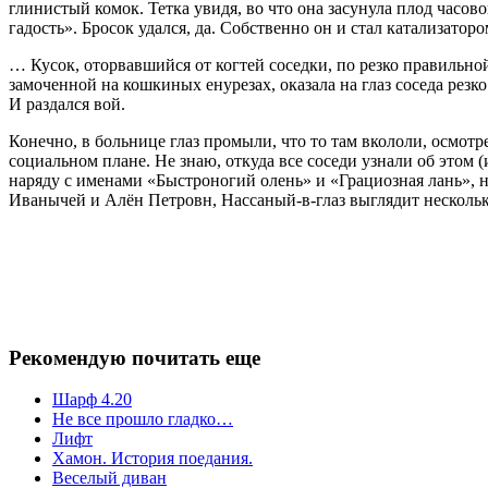
глинистый комок. Тетка увидя, во что она засунула плод часо
гадость». Бросок удался, да. Собственно он и стал катализаторо
… Кусок, оторвавшийся от когтей соседки, по резко правильно
замоченной на кошкиных енурезах, оказала на глаз соседа резк
И раздался вой.
Конечно, в больнице глаз промыли, что то там вкололи, осмотр
социальном плане. Не знаю, откуда все соседи узнали об этом (и
наряду с именами «Быстроногий олень» и «Грациозная лань»,
Иванычей и Алён Петровн, Нассаный-в-глаз выглядит несколько и
Рекомендую почитать еще
Шарф 4.20
Не все прошло гладко…
Лифт
Хамон. История поедания.
Веселый диван