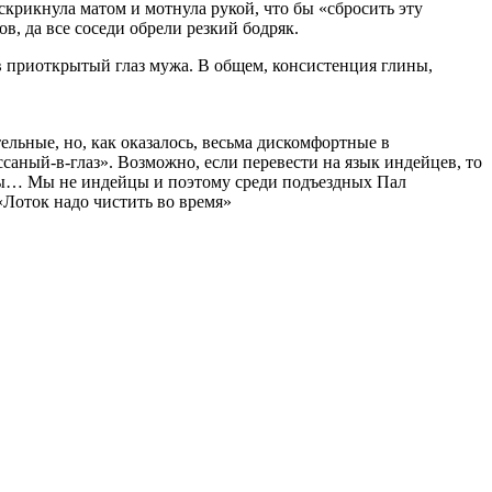
скрикнула матом и мотнула рукой, что бы «сбросить эту
ов, да все соседи обрели резкий бодряк.
 в приоткрытый глаз мужа. В общем, консистенция глины,
ельные, но, как оказалось, весьма дискомфортные в
ассаный-в-глаз». Возможно, если перевести на язык индейцев, то
увы… Мы не индейцы и поэтому среди подъездных Пал
 «Лоток надо чистить во время»