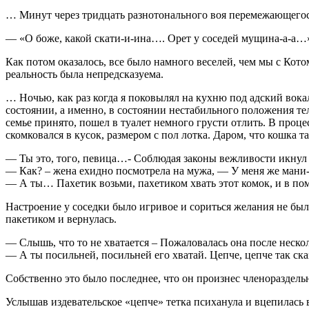
… Минут через тридцать разнотонального воя перемежающегося
— «О боже, какой скати-и-ина…. Орет у соседей мущина-а-а…»
Как потом оказалось, все было намного веселей, чем мы с Кот
реальность была непредсказуема.
… Ночью, как раз когда я поковылял на кухню под адский вока
состоянии, а именно, в состоянии нестабильного положения те
семье принято, пошел в туалет немного грусти отлить. В проц
скомковался в кусок, размером с пол лотка. Даром, что кошка 
— Ты это, того, певица…- Соблюдая законы вежливости икнул 
— Как? – жена ехидно посмотрела на мужа, — У меня же мани-
— А ты… Пахетик возьми, пахетиком хвать этот комок, и в пом
Настроение у соседки было игривое и сориться желания не был
пакетиком и вернулась.
— Слышь, что то не хватается – Пожаловалась она после неско
— А ты посильней, посильней его хватай. Цепче, цепче так ска
Собственно это было последнее, что он произнес членораздельн
Услышав издевательское «цепче» тетка психанула и вцепилась 