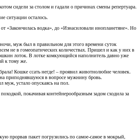
отом сидели за столом и гадали о причинах смены репертуара.
ие ситуации осталось.
 от «Закончилась водка», до «Изнасиловали инопланетяне». Но
 ночи, муж был в правильном для этого времени суток
сем не в гомеопатических количествах. Пришел и как у них в
 кошкин лоток. В лотке комкующийся наполнитель давно уже
ый к тому же.
рала! Кошке ссать негде! – проявил животнолюбие человек.
т на приподнявшуюся в вопросе мужнину бровь.
л муж, устало опускаясь на пол.
 походкой, покачивая контейнерообразным задом сходила за
кую прорвав пакет погрузились по самое-самое в мокрый,