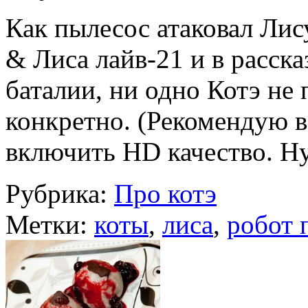
Как пылесос атаковал Лису
& Лиса лайв-21 и в расск
баталии, ни одно Котэ не 
конкретно. (Рекомендую в
включить HD качество. Н
Рубрика:
Про котэ
Метки:
коты
,
лиса
,
робот 