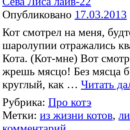
Сева Лиса лайв-22
Опубликовано
17.03.2013
Кот смотрел на меня, будт
шаролупии отражались ква
Кота. (Кот-мне) Вот смот
жрешь мясцо! Без мясца б
круглый, как …
Читать да
Рубрика:
Про котэ
Метки:
из жизни котов
,
ли
комментарий