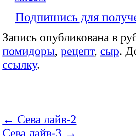
Подпишись для получе
Запись опубликована в р
помидоры
,
рецепт
,
сыр
. Д
ссылку
.
←
Сева лайв-2
Сева лайв-3
→