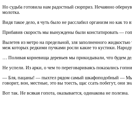
Но судьба готовила нам радостный сюрприз. Нечаянно обернувш
молотка.
Видя такое дело, я чуть было не расслабил организм но как то в
Прибавив скорость мы вынуждены были констатировать — гопота,
Вылетев из метро на предельной, зля заполненного жидкостью т
меж которых редкими пучками росли какие то кустики. Народу
… Поливая корневища деревьев мы прикидывали, что будем делат
Не успели. Из арки, о чем то переговариваясь показались гоп
— Бля, пацаны! — пыхтел рядом самый шкафоподобный — Мы не 
говорит, вон, местные, это вы тоесть, щас ссать побегут, они зн
Вот так. Не всякая гопота, оказывается, одинакова не полезна.