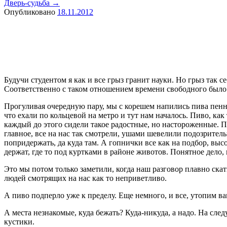
Дверь-судьба
→
Опубликовано
18.11.2012
Будучи студентом я как и все грыз гранит науки. Но грыз так с
Соответственно с таком отношением времени свободного было 
Прогуливая очередную пару, мы с корешем напились пива пенно
что ехали по кольцевой на метро и тут нам началось. Пиво, ка
каждый до этого сидели такое радостные, но настороженные. П
главное, все на нас так смотрели, ушами шевелили подозритель
попридержать, да куда там. А гопнички все как на подбор, выс
держат, где то под куртками в районе животов. Понятное дело,
Это мы потом только заметили, когда наш разговор плавно ска
людей смотрящих на нас как то неприветливо.
А пиво подперло уже к пределу. Еще немного, и все, утопим ваг
А места незнакомые, куда бежать? Куда-никуда, а надо. На сл
кустики.