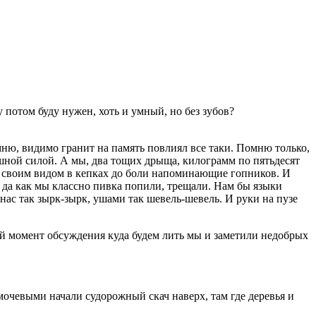
у потом буду нужен, хоть и умный, но без зубов?
мню, видимо гранит на память повлиял все таки. Помню только,
рашной силой. А мы, два тощих дрыща, килограмм по пятьдесят
ем своим видом в кепках до боли напоминающие гопников. И
, да как мы классно пивка попили, трещали. Нам бы языки
нас так зырк-зырк, ушами так шевель-шевель. И руки на пузе
мый момент обсуждения куда будем лить мы и заметили недобрых
очевыми начали судорожный скач наверх, там где деревья и