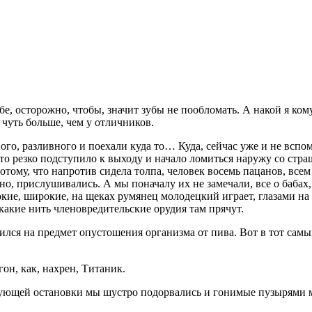
ебе, осторожно, чтобы, значит зубы не пообломать. А накой я ком
чуть больше, чем у отличников.
го, разливного и поехали куда то… Куда, сейчас уже и не вспо
к то резко подступило к выходу и начало ломиться наружу со ст
отому, что напротив сидела толпа, человек восемь пацанов, вс
но, прислушивались. А мы поначалу их не замечали, все о бабах
окие, широкие, на щеках румянец молодецкий играет, глазами на 
 какие нить членовредительские орудия там прячут.
тился на предмет опустошения организма от пива. Вот в тот са
он, как, нахрен, Титаник.
едующей остановки мы шустро подорвались и гонимые пузырями м