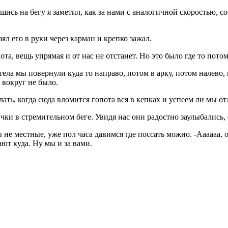
ись на бегу я заметил, как за нами с аналогичной скоростью, 
зял его в руки через карман и крепко зажал.
 вещь упрямая и от нас не отстанет. Но это было где то потом, 
ела мы повернули куда то направо, потом в арку, потом налево,
 вокруг не было.
ь, когда сюда вломится гопота вся в кепках и успеем ли мы отли
нички в стремительном беге. Увидя нас они радостно заулыбались
местные, уже пол часа давимся где поссать можно. -Аааааа, о
ают куда. Ну мы и за вами.