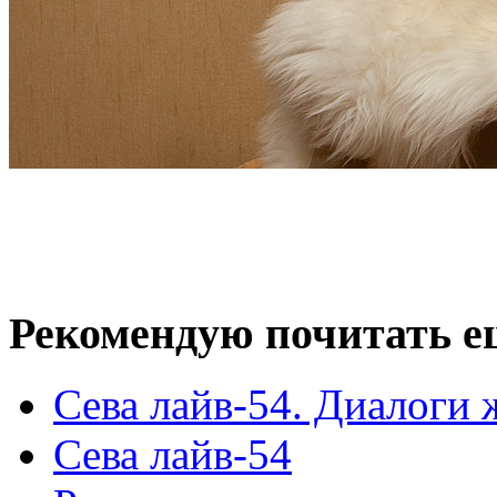
Рекомендую почитать е
Сева лайв-54. Диалоги
Сева лайв-54