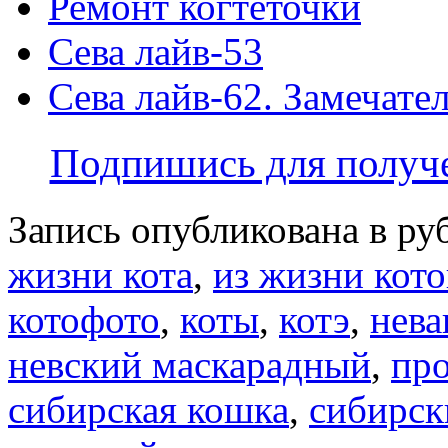
Ремонт когтеточки
Сева лайв-53
Сева лайв-62. Замечате
Подпишись для получе
Запись опубликована в р
жизни кота
,
из жизни кото
котофото
,
коты
,
котэ
,
нева
невский маскарадный
,
про
сибирская кошка
,
сибирск