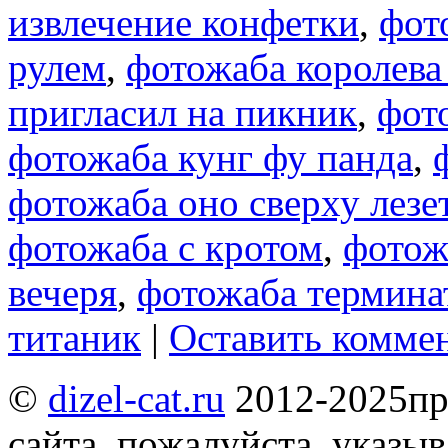
извлечение конфетки
,
фот
рулем
,
фотожаба королева
пригласил на пикник
,
фот
фотожаба кунг фу панда
,
фотожаба оно сверху лезе
фотожаба с кротом
,
фотож
вечеря
,
фотожаба термина
титаник
|
Оставить комме
©
dizel-cat.ru
2012-2025
пр
сайта, пожалуйста, указы