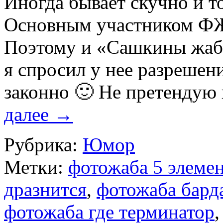
Иногда бывает скучно и т
Основным участником ФЖ
Поэтому и «Сашкины жабы
я спросил у нее разрешение
законно 🙂 Не претендую
далее
→
Рубрика:
Юмор
Метки:
фотожаба 5 элемен
дразнится
,
фотожаба барда
фотожаба где терминатор