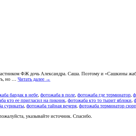
астником ФЖ дочь Александра. Саша. Поэтому и «Сашкины жабы».
ть, но …
Читать далее
→
аба бардак в небе
,
фотожаба в поле
,
фотожаба где терминатор
,
ф
ба кто ее пригласил на пикник
,
фотожаба кто то тырит яблоки
,
а сурикаты
,
фотожаба тайная вечеря
,
фотожаба терминатор сюр
пожалуйста, указывайте источник. Спасибо.