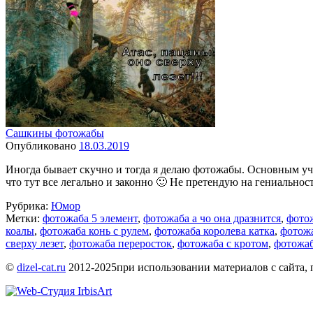
Сашкины фотожабы
Опубликовано
18.03.2019
Иногда бывает скучно и тогда я делаю фотожабы. Основным уч
что тут все легально и законно 🙂 Не претендую на гениальнос
Рубрика:
Юмор
Метки:
фотожаба 5 элемент
,
фотожаба а чо она дразнится
,
фотож
коалы
,
фотожаба конь с рулем
,
фотожаба королева катка
,
фотожа
сверху лезет
,
фотожаба переросток
,
фотожаба с кротом
,
фотожаб
©
dizel-cat.ru
2012-2025
при использовании материалов с сайта, 