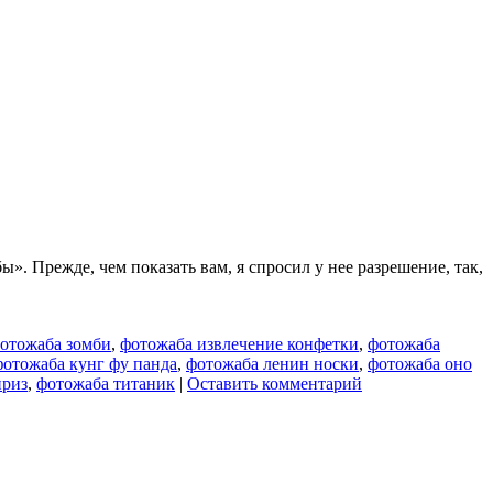
 Прежде, чем показать вам, я спросил у нее разрешение, так,
отожаба зомби
,
фотожаба извлечение конфетки
,
фотожаба
фотожаба кунг фу панда
,
фотожаба ленин носки
,
фотожаба оно
приз
,
фотожаба титаник
|
Оставить комментарий