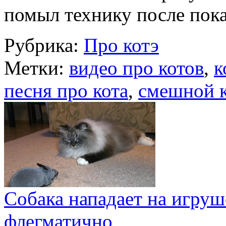
помыл технику после по
Рубрика:
Про котэ
Метки:
видео про котов
,
к
песня про кота
,
смешной 
Собака нападает на игруш
флегматично