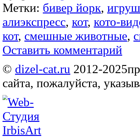
Метки:
бивер йорк
,
игруш
алиэкспресс
,
кот
,
кото-вид
кот
,
смешные животные
,
с
Оставить комментарий
©
dizel-cat.ru
2012-2025
пр
сайта, пожалуйста, указы