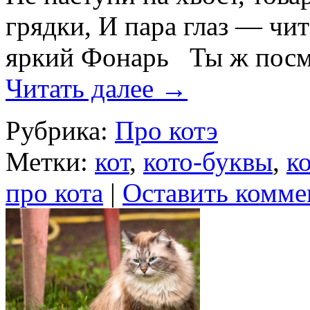
грядки, И пара глаз — чит
яркий Фонарь Ты ж посмо
Читать далее
→
Рубрика:
Про котэ
Метки:
кот
,
кото-буквы
,
к
про кота
|
Оставить комме