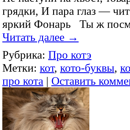
грядки, И пара глаз — чит
яркий Фонарь Ты ж посмо
Читать далее
→
Рубрика:
Про котэ
Метки:
кот
,
кото-буквы
,
к
про кота
|
Оставить комме