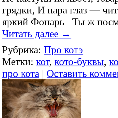
грядки, И пара глаз — чит
яркий Фонарь Ты ж посмо
Читать далее
→
Рубрика:
Про котэ
Метки:
кот
,
кото-буквы
,
к
про кота
|
Оставить комме