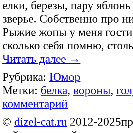
елки, березы, пару яблон
зверье. Собственно про ни
Рыжие жопы у меня гости 
сколько себя помню, стол
Читать далее
→
Рубрика:
Юмор
Метки:
белка
,
вороны
,
го
комментарий
©
dizel-cat.ru
2012-2025
пр