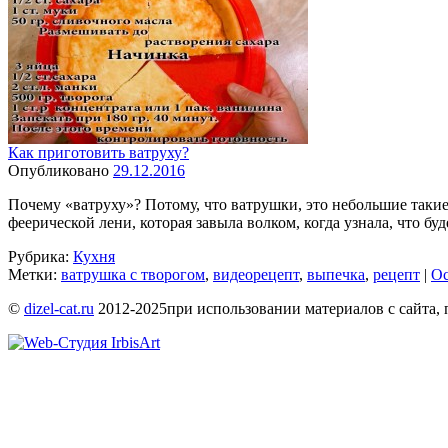
Как приготовить ватруху?
Опубликовано
29.12.2016
Почему «ватруху»? Потому, что ватрушки, это небольшие такие 
феерической лени, которая завыла волком, когда узнала, что б
Рубрика:
Кухня
Метки:
ватрушка с творогом
,
видеорецепт
,
выпечка
,
рецепт
|
Ос
©
dizel-cat.ru
2012-2025
при использовании материалов с сайта, 