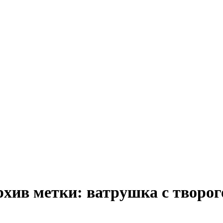
рхив метки:
ватрушка с творо