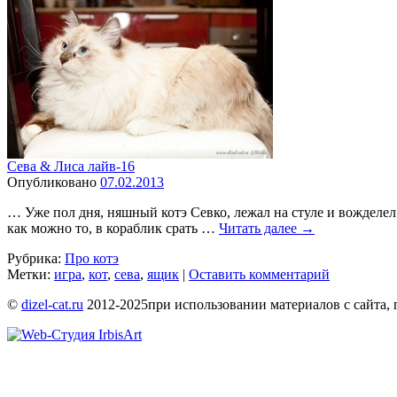
Сева & Лиса лайв-16
Опубликовано
07.02.2013
… Уже пол дня, няшный котэ Севко, лежал на стуле и вожделе
как можно то, в кораблик срать …
Читать далее
→
Рубрика:
Про котэ
Метки:
игра
,
кот
,
сева
,
ящик
|
Оставить комментарий
©
dizel-cat.ru
2012-2025
при использовании материалов с сайта, 