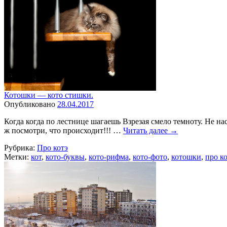
Котошки — кото стишки.
Опубликовано
28.04.2017
Когда когда по лестнице шагаешь Взрезая смело темноту. Не на
ж посмотри, что происходит!!! …
Читать далее
→
Рубрика:
Про котэ
Метки:
кот
,
кото-буквы
,
кото-рифма
,
кото-фото
,
котошки
,
про к