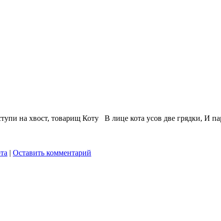
ступи на хвост, товарищ Коту В лице кота усов две грядки, И п
ота
|
Оставить комментарий