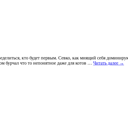
ределиться, кто будет первым. Севко, как мнящий себя доминир
ом бурчал что то непонятное даже для котов …
Читать далее
→