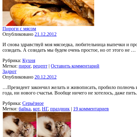
Пироги с мясом
Опубликовано
21.12.2012
И снова здравствуй моя мясоедка, любительница выпечки и проч
созидать. А созидать мы будем очень простое, но от этого не …
Рубрика:
Кухня
Метки:
пирог
,
рецепт
|
Оставить комментарий
Задрот
Опубликовано
20.12.2012
…Президент закончил желать и живописать, пробило полночь и
года, ни нового счастья. Вообще ничего не хотелось, даже пить
Рубрика:
Серьёзное
Метки:
байка
,
кот
,
НГ
,
праздник
|
19 комментариев