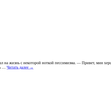
ал на жизнь с некоторой ноткой пессимизма. — Привет, мин хе
сь …
Читать далее
→