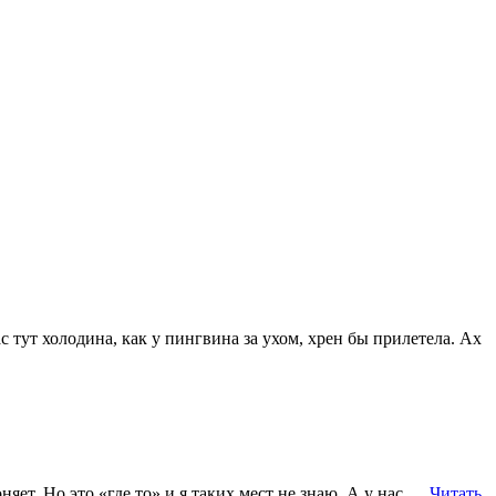
ас тут холодина, как у пингвина за ухом, хрен бы прилетела. Ах
оняет. Но это «где то» и я таких мест не знаю. А у нас …
Читать