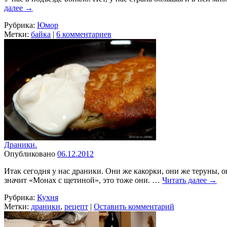
далее
→
Рубрика:
Юмор
Метки:
байка
|
6 комментариев
Драники.
Опубликовано
06.12.2012
Итак сегодня у нас драники. Они же какорки, они же теруны, о
значит «Монах с щетиной», это тоже они. …
Читать далее
→
Рубрика:
Кухня
Метки:
драники
,
рецепт
|
Оставить комментарий