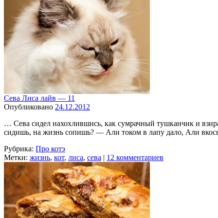
Сева Лиса лайв — 11
Опубликовано
24.12.2012
… Сева сидел нахохлившись, как сумрачный тушканчик и взир
сидишь, на жизнь сопишь? — Али током в лапу дало, Али вко
Рубрика:
Про котэ
Метки:
жизнь
,
кот
,
лиса
,
сева
|
12 комментариев