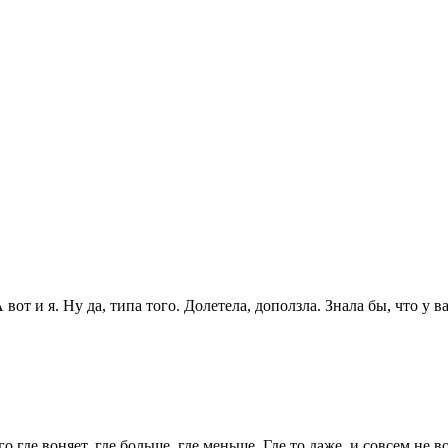
от и я. Ну да, типа того. Долетела, доползла. Знала бы, что у в
о где воняет, где больше, где меньше. Где то даже, и совсем не в