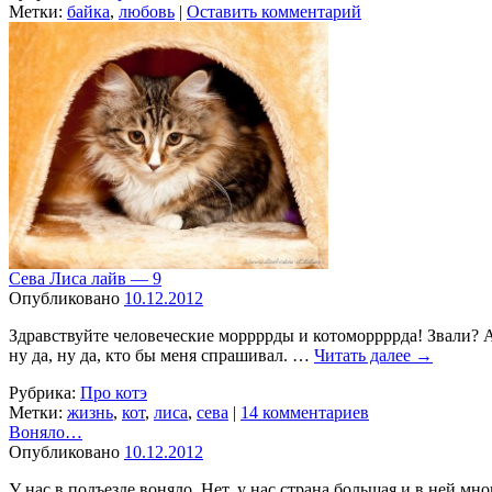
Метки:
байка
,
любовь
|
Оставить комментарий
Сева Лиса лайв — 9
Опубликовано
10.12.2012
Здравствуйте человеческие моррррды и котоморрррда! Звали? А в
ну да, ну да, кто бы меня спрашивал. …
Читать далее
→
Рубрика:
Про котэ
Метки:
жизнь
,
кот
,
лиса
,
сева
|
14 комментариев
Воняло…
Опубликовано
10.12.2012
У нас в подъезде воняло. Нет, у нас страна большая и в ней мног