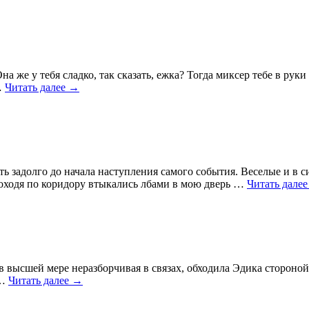
а же у тебя сладко, так сказать, ежка? Тогда миксер тебе в рук
…
Читать далее
→
ать задолго до начала наступления самого события. Веселые и в
роходя по коридору втыкались лбами в мою дверь …
Читать дале
в высшей мере неразборчивая в связах, обходила Эдика стороной
 …
Читать далее
→