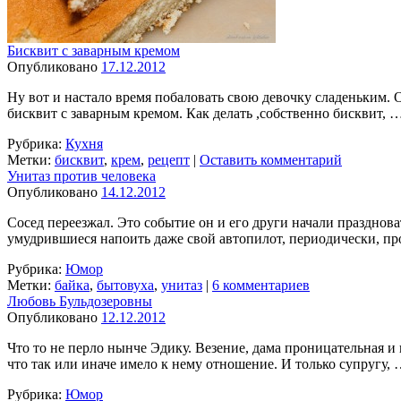
Бисквит с заварным кремом
Опубликовано
17.12.2012
Ну вот и настало время побаловать свою девочку сладеньким. Он
бисквит с заварным кремом. Как делать ,собственно бисквит, 
Рубрика:
Кухня
Метки:
бисквит
,
крем
,
рецепт
|
Оставить комментарий
Унитаз против человека
Опубликовано
14.12.2012
Сосед переезжал. Это событие он и его други начали празднов
умудрившиеся напоить даже свой автопилот, периодически, п
Рубрика:
Юмор
Метки:
байка
,
бытовуха
,
унитаз
|
6 комментариев
Любовь Бульдозеровны
Опубликовано
12.12.2012
Что то не перло нынче Эдику. Везение, дама проницательная и 
что так или иначе имело к нему отношение. И только супругу,
Рубрика:
Юмор