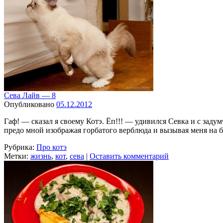
Сева Лайв — 8
Опубликовано
05.12.2012
Гаф! — сказал я своему Котэ. Ёп!!! — удивился Севка и с заду
предо мной изображая горбатого верблюда и вызывая меня на
Рубрика:
Про котэ
Метки:
жизнь
,
кот
,
сева
|
Оставить комментарий