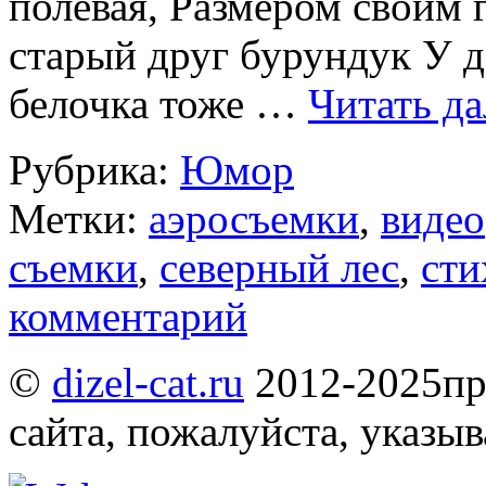
полевая, Размером своим 
старый друг бурундук У д
белочка тоже …
Читать д
Рубрика:
Юмор
Метки:
аэросъемки
,
видео
съемки
,
северный лес
,
сти
комментарий
©
dizel-cat.ru
2012-2025
пр
сайта, пожалуйста, указы