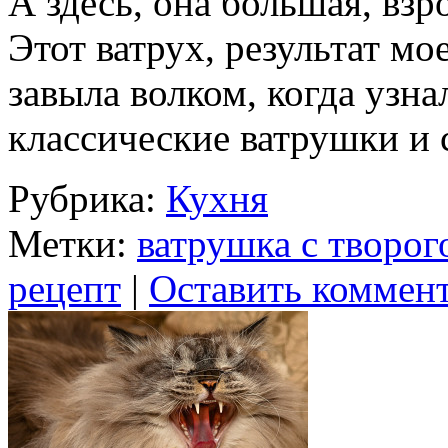
А здесь, она большая, взр
Этот ватрух, результат мо
завыла волком, когда узна
классические ватрушки и
Рубрика:
Кухня
Метки:
ватрушка с творог
рецепт
|
Оставить коммен