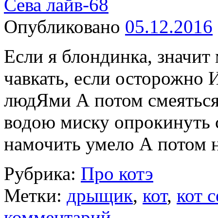
Сева лайв-68
Опубликовано
05.12.2016
Если я блондинка, значи
чавкать, если осторожно
людЯми А потом смеяться
водою миску опрокинуть с
намочить умело А потом
Рубрика:
Про котэ
Метки:
дрыщик
,
кот
,
кот с
комментарий