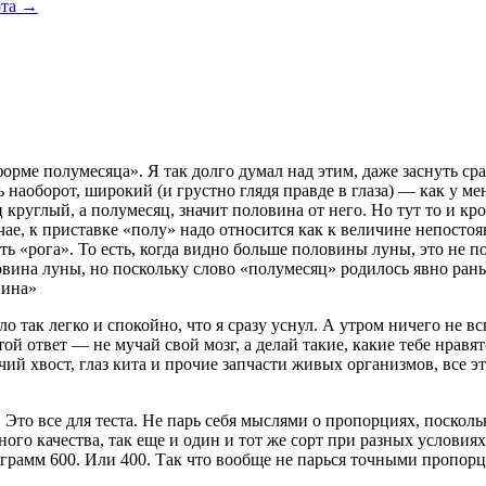
ота
→
 форме полумесяца». Я так долго думал над этим, даже заснуть с
ь наоборот, широкий (и грустно глядя правде в глаза) — как у ме
круглый, а полумесяц, значит половина от него. Но тут то и кро
чае, к приставке «полу» надо относится как к величине непосто
сть «рога». То есть, когда видно больше половины луны, это не п
овина луны, но поскольку слово «полумесяц» родилось явно рань
вина»
ало так легко и спокойно, что я сразу уснул. А утром ничего не
й ответ — не мучай свой мозг, а делай такие, какие тебе нравятс
ий хвост, глаз кита и прочие запчасти живых организмов, все э
. Это все для теста. Не парь себя мыслями о пропорциях, поскол
ого качества, так еще и один и тот же сорт при разных условиях
я грамм 600. Или 400. Так что вообще не парься точными пропорц