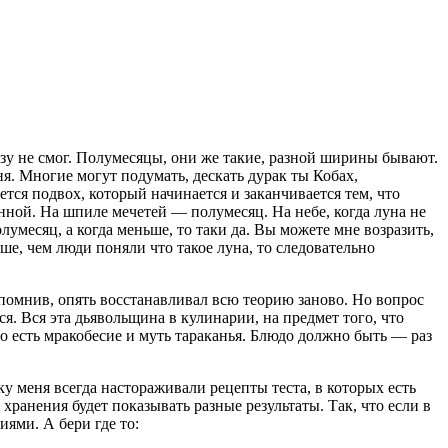
разу не смог. Полумесяцы, они же такие, разной ширины бывают.
ня. Многие могут подумать, дескать дурак ты Кобах,
ется подвох, который начинается и заканчивается тем, что
янной. На шпиле мечетей — полумесяц. На небе, когда луна не
олумесяц, а когда меньше, то таки да. Вы можете мне возразить,
ше, чем люди поняли что такое луна, то следовательно
 вспомнив, опять восстанавливал всю теорию заново. Но вопрос
я. Вся эта дьявольщина в кулинарии, на предмет того, что
то есть мракобесие и муть тараканья. Блюдо должно быть — раз
ьку меня всегда настораживали рецепты теста, в которых есть
 хранения будет показывать разные результаты. Так, что если в
иями. А бери где то: