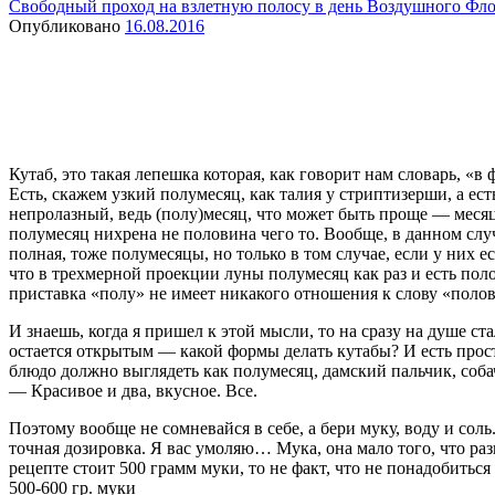
Свободный проход на взлетную полосу в день Воздушного Фл
Опубликовано
16.08.2016
Кутаб, это такая лепешка которая, как говорит нам словарь, «в
Есть, скажем узкий полумесяц, как талия у стриптизерши, а ест
непролазный, ведь (полу)месяц, что может быть проще — месяц 
полумесяц нихрена не половина чего то. Вообще, в данном слу
полная, тоже полумесяцы, но только в том случае, если у них е
что в трехмерной проекции луны полумесяц как раз и есть пол
приставка «полу» не имеет никакого отношения к слову «поло
И знаешь, когда я пришел к этой мысли, то на сразу на душе ст
остается открытым — какой формы делать кутабы? И есть просто
блюдо должно выглядеть как полумесяц, дамский пальчик, собач
— Красивое и два, вкусное. Все.
Поэтому вообще не сомневайся в себе, а бери муку, воду и соль
точная дозировка. Я вас умоляю… Мука, она мало того, что разн
рецепте стоит 500 грамм муки, то не факт, что не понадобитьс
500-600 гр. муки